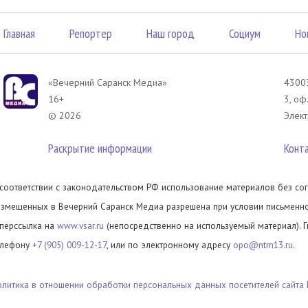
Главная
Репортер
Наш город
Социум
Но
«Вечерний Саранск Mедиа»
43003
16+
3, оф
© 2026
Элект
Раскрытие информации
Конт
 соответствии с законодательством РФ использование материалов без сог
азмещенных в Вечерний Саранск Медиа разрешена при условии письменног
иперссылка на
www.vsar.ru
(непосредственно на используемый материал). 
елефону
+7 (905) 009-12-17
, или по электронному адресу
opo@ntm13.ru
.
олитика в отношении обработки персональных данных посетителей сайта