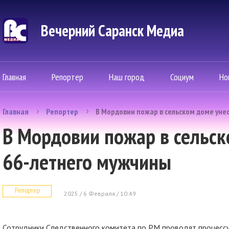
Вечерний Саранск Mедиа
Главная
Репортер
Наш город
Социум
Но
Главная
Репортер
В Мордовии пожар в сельском доме уне
В Мордовии пожар в сельск
66-летнего мужчины
Репортер
2025 / 6 Февраля / 10:49
Сотрудники Следственного комитета по РМ проводят процессу