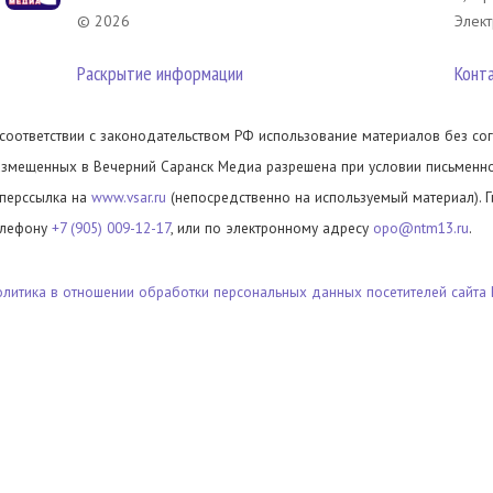
© 2026
Элект
Раскрытие информации
Конт
 соответствии с законодательством РФ использование материалов без сог
азмещенных в Вечерний Саранск Медиа разрешена при условии письменног
иперссылка на
www.vsar.ru
(непосредственно на используемый материал). 
елефону
+7 (905) 009-12-17
, или по электронному адресу
opo@ntm13.ru
.
олитика в отношении обработки персональных данных посетителей сайта