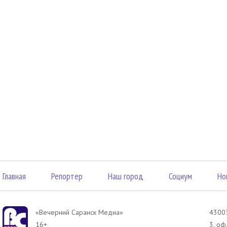
Главная
Репортер
Наш город
Социум
Но
«Вечерний Саранск Mедиа»
43003
16+
3, оф