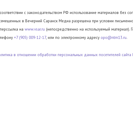
 соответствии с законодательством РФ использование материалов без сог
азмещенных в Вечерний Саранск Медиа разрешена при условии письменног
иперссылка на
www.vsar.ru
(непосредственно на используемый материал). 
елефону
+7 (905) 009-12-17
, или по электронному адресу
opo@ntm13.ru
.
олитика в отношении обработки персональных данных посетителей сайта