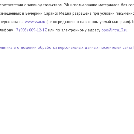
 соответствии с законодательством РФ использование материалов без сог
азмещенных в Вечерний Саранск Медиа разрешена при условии письменног
иперссылка на
www.vsar.ru
(непосредственно на используемый материал). 
елефону
+7 (905) 009-12-17
, или по электронному адресу
opo@ntm13.ru
.
олитика в отношении обработки персональных данных посетителей сайта