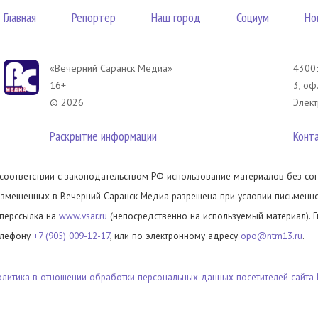
Главная
Репортер
Наш город
Социум
Но
«Вечерний Саранск Mедиа»
43003
16+
3, оф
© 2026
Элект
Раскрытие информации
Конт
 соответствии с законодательством РФ использование материалов без сог
азмещенных в Вечерний Саранск Медиа разрешена при условии письменног
иперссылка на
www.vsar.ru
(непосредственно на используемый материал). 
елефону
+7 (905) 009-12-17
, или по электронному адресу
opo@ntm13.ru
.
олитика в отношении обработки персональных данных посетителей сайта