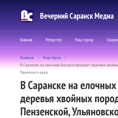
Вечерний Саранск Mедиа
Главная
Репортер
Наш город
Социу
Главная
Наш город
В Саранске на елочных базарах продают деревья хвойны
Пермского края
В Саранске на елочных
деревья хвойных пород
Пензенской, Ульяновск