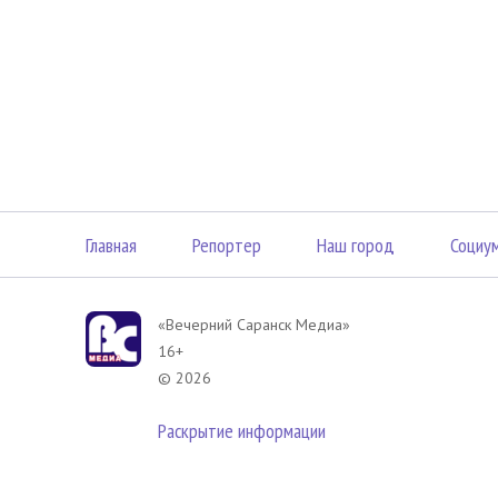
Главная
Репортер
Наш город
Социу
«Вечерний Саранск Mедиа»
16+
© 2026
Раскрытие информации
В соответствии с законодательством РФ использование материа