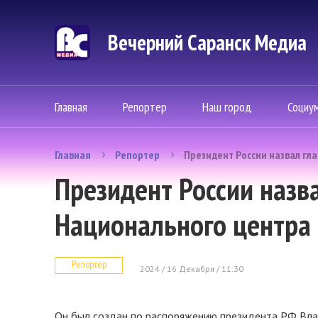
Вечерний Саранск Mедиа
Главная
Репортер
Наш город
Социу
Главная
Репортер
Президент России назвал гл
Президент России назв
Национального центра 
Репортер
2024 / 16 Декабря / 11:30
Он был создан по распоряжению президента РФ Вла