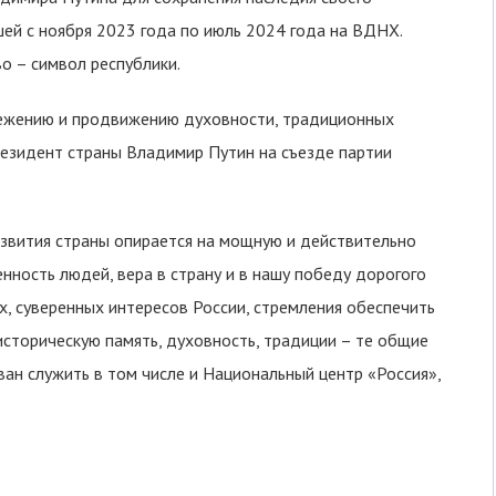
й с ноября 2023 года по июль 2024 года на ВДНХ.
о – символ республики.
режению и продвижению духовности, традиционных
резидент страны Владимир Путин на съезде партии
азвития страны опирается на мощную и действительно
нность людей, вера в страну и в нашу победу дорогого
, суверенных интересов России, стремления обеспечить
историческую память, духовность, традиции – те общие
ан служить в том числе и Национальный центр «Россия»,