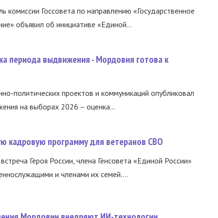
ь комиссии Госсовета по направлению «Государственное
ние» объявил об инициативе «Единой...
ка периода выдвижения - Мордовия готова к
нно-политических проектов и коммуникаций опубликовал
ния на выборах 2026 – оценка...
вую кадровую программу для ветеранов СВО
встреча Героя России, члена Генсовета «Единой России»
еннослужащими и членами их семей....
нения Мордовии внедряют ИИ-технологии