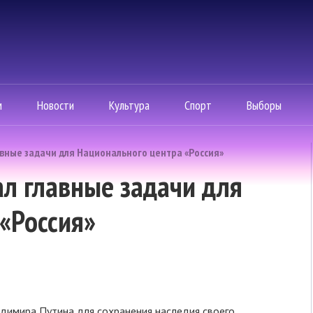
м
Новости
Культура
Спорт
Выборы
авные задачи для Национального центра «Россия»
ал главные задачи для
«Россия»
димира Путина для сохранения наследия своего