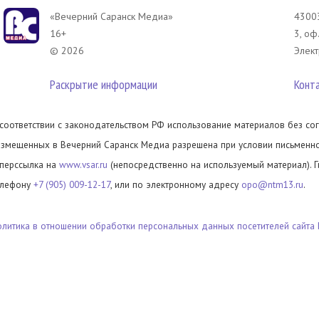
«Вечерний Саранск Mедиа»
43003
16+
3, оф
© 2026
Элект
Раскрытие информации
Конт
 соответствии с законодательством РФ использование материалов без сог
азмещенных в Вечерний Саранск Медиа разрешена при условии письменног
иперссылка на
www.vsar.ru
(непосредственно на используемый материал). 
елефону
+7 (905) 009-12-17
, или по электронному адресу
opo@ntm13.ru
.
олитика в отношении обработки персональных данных посетителей сайта