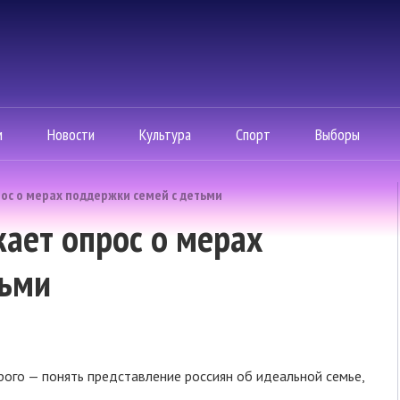
м
Новости
Культура
Спорт
Выборы
ос о мерах поддержки семей с детьми
ает опрос о мерах
тьми
ого — понять представление россиян об идеальной семье,