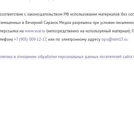
 соответствии с законодательством РФ использование материалов без сог
азмещенных в Вечерний Саранск Медиа разрешена при условии письменног
иперссылка на
www.vsar.ru
(непосредственно на используемый материал). 
елефону
+7 (905) 009-12-17
, или по электронному адресу
opo@ntm13.ru
.
олитика в отношении обработки персональных данных посетителей сайта