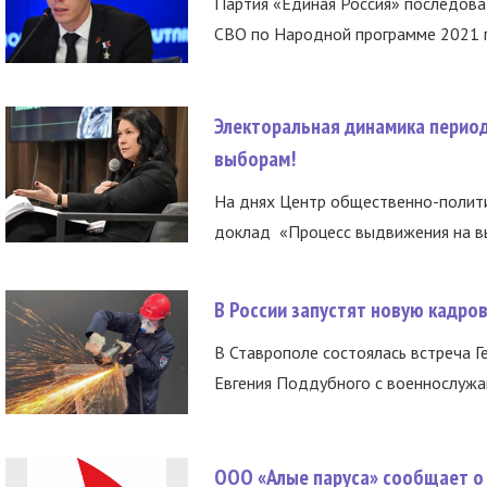
Партия «Единая Россия» последов
СВО по Народной программе 2021 го
Электоральная динамика период
выборам!
На днях Центр общественно-полити
доклад «Процесс выдвижения на вы
В России запустят новую кадро
В Ставрополе состоялась встреча Г
Евгения Поддубного с военнослужащ
ООО «Алые паруса» сообщает о 