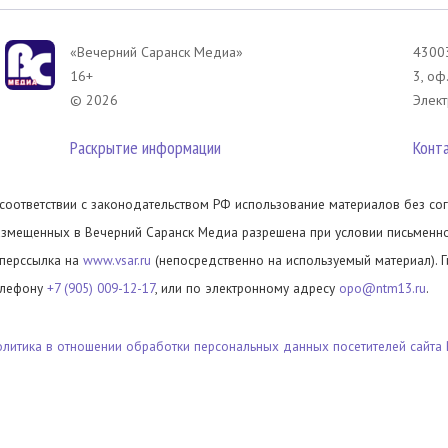
«Вечерний Саранск Mедиа»
43003
16+
3, оф
© 2026
Элект
Раскрытие информации
Конт
 соответствии с законодательством РФ использование материалов без сог
азмещенных в Вечерний Саранск Медиа разрешена при условии письменног
иперссылка на
www.vsar.ru
(непосредственно на используемый материал). 
елефону
+7 (905) 009-12-17
, или по электронному адресу
opo@ntm13.ru
.
олитика в отношении обработки персональных данных посетителей сайта