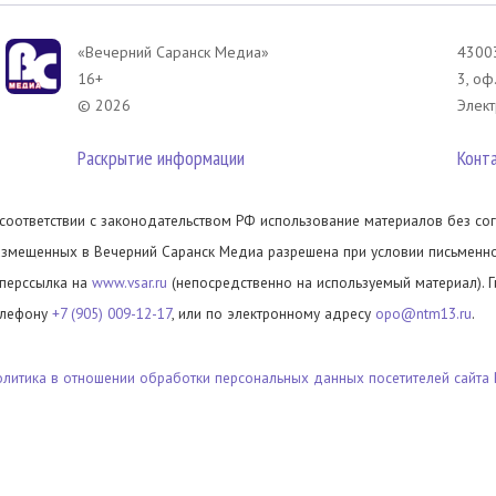
«Вечерний Саранск Mедиа»
43003
16+
3, оф
© 2026
Элект
Раскрытие информации
Конт
 соответствии с законодательством РФ использование материалов без сог
азмещенных в Вечерний Саранск Медиа разрешена при условии письменног
иперссылка на
www.vsar.ru
(непосредственно на используемый материал). 
елефону
+7 (905) 009-12-17
, или по электронному адресу
opo@ntm13.ru
.
олитика в отношении обработки персональных данных посетителей сайта