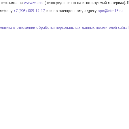
иперссылка на
www.vsar.ru
(непосредственно на используемый материал). 
елефону
+7 (905) 009-12-17
, или по электронному адресу
opo@ntm13.ru
.
олитика в отношении обработки персональных данных посетителей сайта