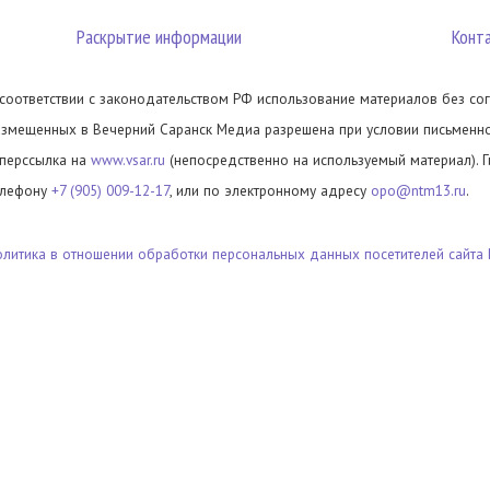
Раскрытие информации
Конт
 соответствии с законодательством РФ использование материалов без сог
азмещенных в Вечерний Саранск Медиа разрешена при условии письменног
иперссылка на
www.vsar.ru
(непосредственно на используемый материал). 
елефону
+7 (905) 009-12-17
, или по электронному адресу
opo@ntm13.ru
.
олитика в отношении обработки персональных данных посетителей сайта