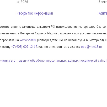
© 2026
Элект
Раскрытие информации
Конт
 соответствии с законодательством РФ использование материалов без сог
азмещенных в Вечерний Саранск Медиа разрешена при условии письменног
иперссылка на
www.vsar.ru
(непосредственно на используемый материал). 
елефону
+7 (905) 009-12-17
, или по электронному адресу
opo@ntm13.ru
.
олитика в отношении обработки персональных данных посетителей сайта