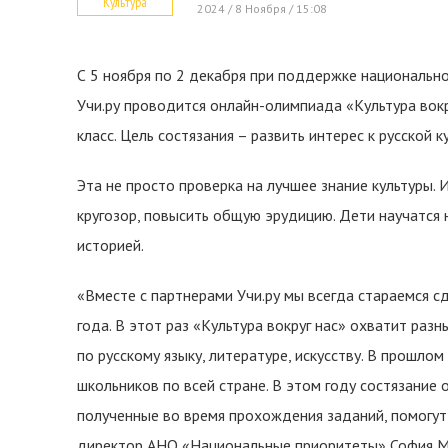
Культура
2024 / 8 Ноября / 15:08
С 5 ноября по 2 декабря при поддержке национальн
Учи.ру проводится онлайн-олимпиада «Культура вокру
класс. Цель состязания – развить интерес к русской ку
Эта не просто проверка на лучшее знание культуры.
кругозор, повысить общую эрудицию. Дети научатся
историей.
«Вместе с партнерами Учи.ру мы всегда стараемся 
года. В этот раз «Культура вокруг нас» охватит раз
по русскому языку, литературе, искусству. В прошло
школьников по всей стране. В этом году состязание о
полученные во время прохождения заданий, помогут 
директор АНО «Национальные приоритеты» София М