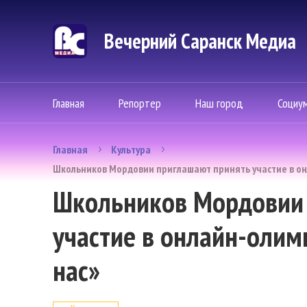
Вечерний Саранск Mедиа
Главная
Репортер
Наш город
Социу
Главная
Культура
Школьников Мордовии приглашают принять участие в он
Школьников Мордовии
участие в онлайн-олим
нас»