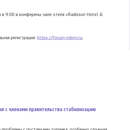
 в 9:00 в конференц-зале отеля «Radisson Hotel &
ьная регистрация:
https://forum-mbrm.ru
.
ил с членами правительства стабилизацию
и проблемы с поставками топлива, особенно сложная