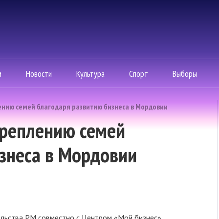
м
Новости
Культура
Спорт
Выборы
ению семей благодаря развитию бизнеса в Мордовии
креплению семей
знеса в Мордовии
ельства РМ совместно с Центром «Мой бизнес»