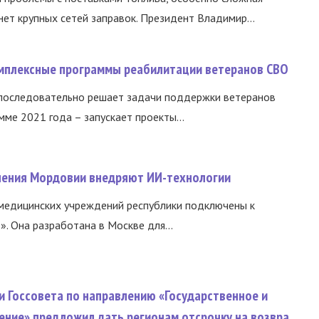
нет крупных сетей заправок. Президент Владимир...
омплексные программы реабилитации ветеранов СВО
 последовательно решает задачи поддержки ветеранов
ме 2021 года – запускает проекты...
нения Мордовии внедряют ИИ-технологии
медицинских учреждений республики подключены к
 Она разработана в Москве для...
и Госсовета по направлению «Государственное и
ение» предложил дать регионам отсрочку на возвра