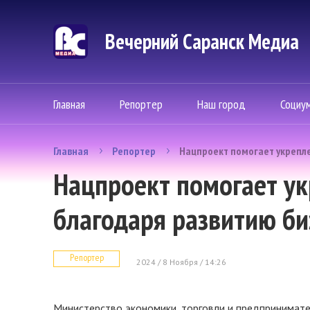
Вечерний Саранск Mедиа
Главная
Репортер
Наш город
Социу
Главная
Репортер
Нацпроект помогает укрепл
Нацпроект помогает у
благодаря развитию би
Репортер
2024 / 8 Ноября / 14:26
Министерство экономики, торговли и предпринимат