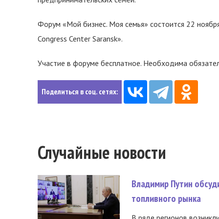
Форум «Мой бизнес. Моя семья» состоится 22 ноября
Congress Center Saransk».
Участие в форуме бесплатное. Необходима обязател
Поделиться в соц. сетях:
Случайные новости
Владимир Путин обсуд
топливного рынка
В ряде регионов возникл