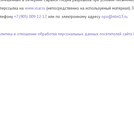
иперссылка на
www.vsar.ru
(непосредственно на используемый материал). 
елефону
+7 (905) 009-12-17
, или по электронному адресу
opo@ntm13.ru
.
олитика в отношении обработки персональных данных посетителей сайта