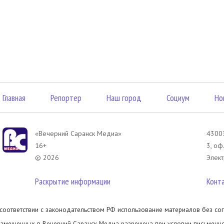
Главная
Репортер
Наш город
Социум
Но
«Вечерний Саранск Mедиа»
43003
16+
3, оф
© 2026
Элект
Раскрытие информации
Конт
 соответствии с законодательством РФ использование материалов без сог
азмещенных в Вечерний Саранск Медиа разрешена при условии письменног