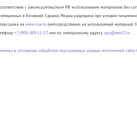
 соответствии с законодательством РФ использование материалов без сог
азмещенных в Вечерний Саранск Медиа разрешена при условии письменног
иперссылка на
www.vsar.ru
(непосредственно на используемый материал). 
елефону
+7 (905) 009-12-17
, или по электронному адресу
opo@ntm13.ru
.
олитика в отношении обработки персональных данных посетителей сайта