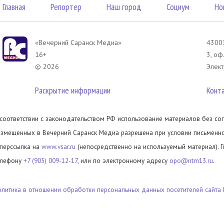
Главная
Репортер
Наш город
Социум
Но
«Вечерний Саранск Mедиа»
43003
16+
3, оф
© 2026
Элект
Раскрытие информации
Конт
 соответствии с законодательством РФ использование материалов без сог
азмещенных в Вечерний Саранск Медиа разрешена при условии письменног
иперссылка на
www.vsar.ru
(непосредственно на используемый материал). 
елефону
+7 (905) 009-12-17
, или по электронному адресу
opo@ntm13.ru
.
олитика в отношении обработки персональных данных посетителей сайта