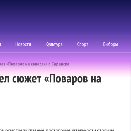
м
Новости
Культура
Спорт
Выборы
ет «Поваров на колесах» о Саранске
ел сюжет «Поваров на
ов осмотрели главные достопримечательности столицы