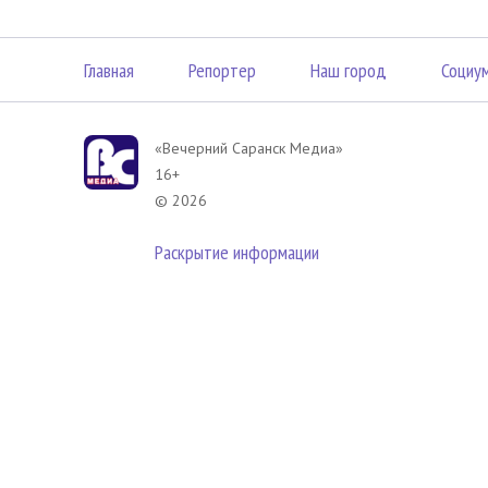
Главная
Репортер
Наш город
Социу
«Вечерний Саранск Mедиа»
16+
© 2026
Раскрытие информации
В соответствии с законодательством РФ использование материа
размещенных в Вечерний Саранск Медиа разрешена при условии
гиперссылка на
www.vsar.ru
(непосредственно на используемый м
телефону
+7 (905) 009-12-17
, или по электронному адресу
opo@n
Политика в отношении обработки персональных данных посети