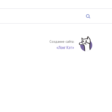
Создание сайта:
«Лонг Кэт»
твенность. Цитирование (целиком или частями) материалов
обязательное указание на источник цитирования -
риала. По вопросам цитирования материалов обращайтесь по
обязуетесь выполнять условия
Соглашения