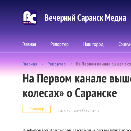
Вечерний Саранск Mедиа
Главная
Репортер
Наш город
Социу
Главная
Репортер
На Первом канале вышел сюж
На Первом канале выш
колесах» о Саранске
Репортер
2024 / 21 Октября / 14:13
Шеф-повара Владислав Пискунов и Артем Мартирос