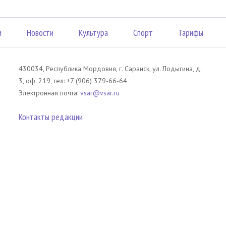
м
Новости
Культура
Спорт
Тарифы
430034, Республика Мордовия, г. Саранск, ул. Лодыгина, д.
3, оф. 219, тел: +7 (906) 379-66-64
Электронная почта:
vsar@vsar.ru
Контакты редакции
лов без согласия правообладателя является незаконным и влечет ответс
 письменного согласия правообладателя. При использовании материалов 
атериал). Гиперссылка должна располагаться в начале текстового мате
tm13.ru
.
телей сайта Вечерний Саранск Mедиа.
Оставаясь на сайте, Вы тем самым 