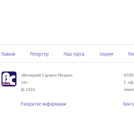
Главная
Репортер
Наш город
Социум
Но
«Вечерний Саранск Mедиа»
43003
16+
3, оф
© 2026
Элект
Раскрытие информации
Конт
 соответствии с законодательством РФ использование материалов без сог
азмещенных в Вечерний Саранск Медиа разрешена при условии письменног