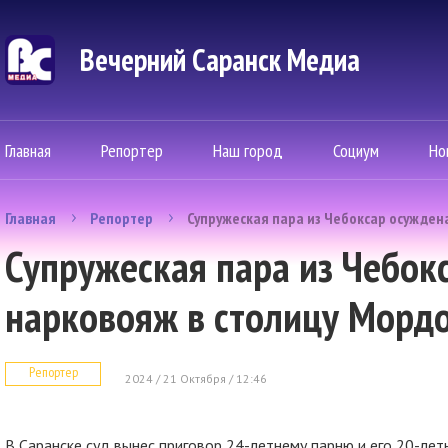
Вечерний Саранск Mедиа
Главная
Репортер
Наш город
Социум
Но
Главная
Репортер
Супружеская пара из Чебоксар осужден
Супружеская пара из Чебок
нарковояж в столицу Морд
Репортер
2024 / 21 Октября / 12:46
В Саранске суд вынес приговор 24-летнему парню и его 20-лет