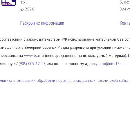
16+
3, оф
© 2026
Элект
Раскрытие информации
Конт
 соответствии с законодательством РФ использование материалов без сог
азмещенных в Вечерний Саранск Медиа разрешена при условии письменног
иперссылка на
www.vsar.ru
(непосредственно на используемый материал). 
елефону
+7 (905) 009-12-17
, или по электронному адресу
opo@ntm13.ru
.
олитика в отношении обработки персональных данных посетителей сайта