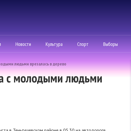
м
Новости
Культура
Спорт
Выборы
лодыми людьми врезалась в дерево
а с молодыми людьми
уста в Теньгушевском районе в 05.30 на автодороге