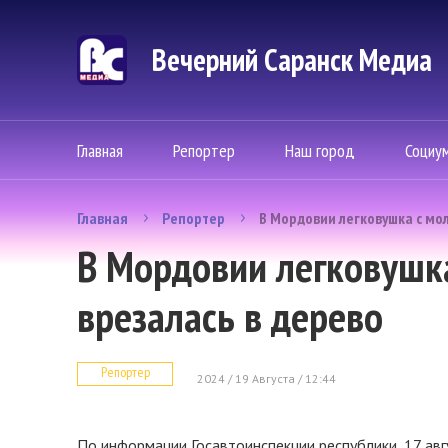
Вечерний Саранск Mедиа
Главная
Репортер
Наш город
Социу
Главная
Репортер
В Мордовии легковушка с мо
В Мордовии легковушк
врезалась в дерево
Репортер
2024 / 19 Августа / 12:44
По информации Госавтоинспекции республики, 17 авг