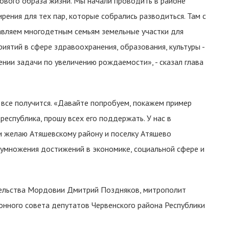
ового образа жизни. Мы начали проводить в районе
рения для тех пар, которые собрались разводиться. Там с
авляем многодетным семьям земельные участки для
иятий в сфере здравоохранения, образования, культуры -
нии задачи по увеличению рождаемости», - сказал глава
 все получится. «Давайте попробуем, покажем пример
республика, прошу всех его поддержать. У нас в
ши желаю Атяшевскому району и поселку Атяшево
иумножения достижений в экономике, социальной сфере и
ельства Мордовии Дмитрий Поздняков, митрополит
онного совета депутатов Червенского района Республики