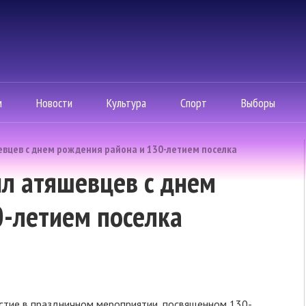
м
Новости
Культура
Спорт
Выборы
евцев с днем рождения района и 130-летием поселка
л атяшевцев с днем
0-летием поселка
астие в праздничном мероприятии, посвященном 130-