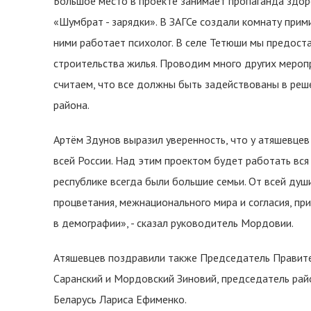
Большое место в проекте занимает пропаганда здор
«Шумбрат - зарядки». В ЗАГСе создали комнату прими
ними работает психолог. В селе Тетюши мы предост
строительства жилья. Проводим много других меропр
считаем, что все должны быть задействованы в реше
района.
Артём Здунов выразил уверенность, что у атяшевцев
всей России. Над этим проектом будет работать вся 
республике всегда были большие семьи. От всей ду
процветания, межнационального мира и согласия, пр
в демографии», - сказал руководитель Мордовии.
Атяшевцев поздравили также Председатель Правит
Саранский и Мордовский Зиновий, председатель рай
Беларусь Лариса Ефименко.