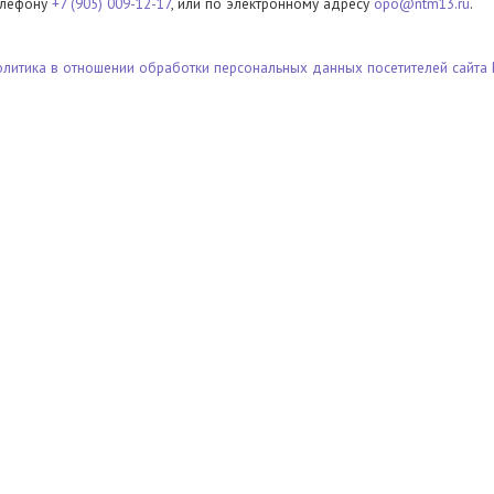
елефону
+7 (905) 009-12-17
, или по электронному адресу
opo@ntm13.ru
.
олитика в отношении обработки персональных данных посетителей сайта