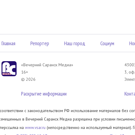
Главная
Репортер
Наш город
Социум
Но
«Вечерний Саранск Mедиа»
43003
16+
3, оф
© 2026
Элект
Раскрытие информации
Конт
 соответствии с законодательством РФ использование материалов без сог
азмещенных в Вечерний Саранск Медиа разрешена при условии письменног
иперссылка на
www.vsar.ru
(непосредственно на используемый материал). 