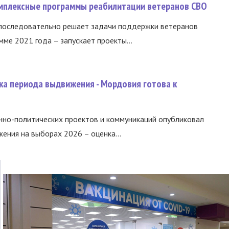
омплексные программы реабилитации ветеранов СВО
 последовательно решает задачи поддержки ветеранов
ме 2021 года – запускает проекты...
ка периода выдвижения - Мордовия готова к
нно-политических проектов и коммуникаций опубликовал
ния на выборах 2026 – оценка...