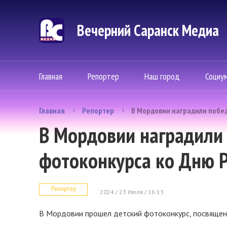
Вечерний Саранск Mедиа
Главная
Репортер
Наш город
Социу
Главная
Репортер
В Мордовии наградили побед
В Мордовии наградили 
фотоконкурса ко Дню 
Репортер
2024 / 23 Июля / 16:13
В Мордовии прошел детский фотоконкурс, посвящен