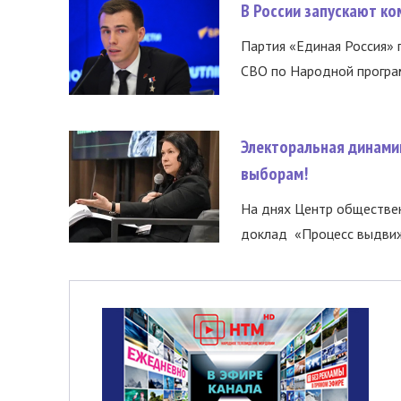
В России запускают к
Партия «Единая Россия»
СВО по Народной програм
Электоральная динами
выборам!
На днях Центр обществе
доклад «Процесс выдвиже