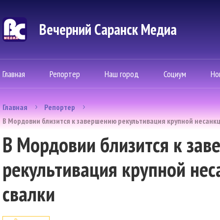
Вечерний Саранск Mедиа
Главная
Репортер
Наш город
Социум
Но
Главная
Репортер
В Мордовии близится к завершению рекультивация крупной несанк
В Мордовии близится к за
рекультивация крупной не
свалки