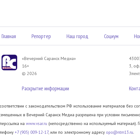
Главная
Репортер
Наш город
Социум
Но
«Вечерний Саранск Mедиа»
43003
16+
3, оф
© 2026
Элект
Раскрытие информации
Конт
 соответствии с законодательством РФ использование материалов без сог
азмещенных в Вечерний Саранск Медиа разрешена при условии письменног
иперссылка на
www.vsar.ru
(непосредственно на используемый материал). 
елефону
+7 (905) 009-12-17
, или по электронному адресу
opo@ntm13.ru
.