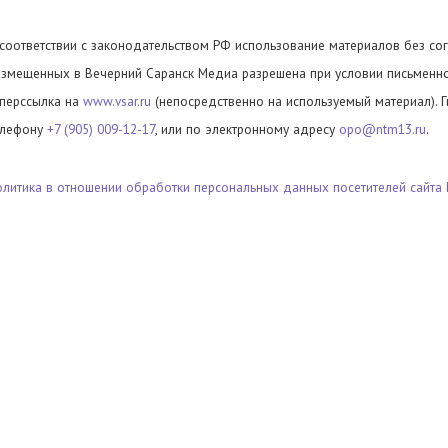
 соответствии с законодательством РФ использование материалов без сог
азмещенных в Вечерний Саранск Медиа разрешена при условии письменног
иперссылка на
www.vsar.ru
(непосредственно на используемый материал). 
елефону
+7 (905) 009-12-17
, или по электронному адресу
opo@ntm13.ru
.
олитика в отношении обработки персональных данных посетителей сайта