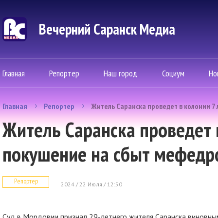
Вечерний Саранск Mедиа
Главная
Репортер
Наш город
Социум
Но
Главная
Репортер
Житель Саранска проведет в колонии 7
Житель Саранска проведет в
покушение на сбыт мефедр
Репортер
2024 / 22 Июля / 12:50
Суд в Мордовии признал 29-летнего жителя Саранска виновны