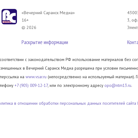
«Вечерний Саранск Mедиа»
43003
16+
3, оф
© 2026
Элект
Раскрытие информации
Конт
 соответствии с законодательством РФ использование материалов без сог
азмещенных в Вечерний Саранск Медиа разрешена при условии письменног
иперссылка на
www.vsar.ru
(непосредственно на используемый материал). 
елефону
+7 (905) 009-12-17
, или по электронному адресу
opo@ntm13.ru
.
олитика в отношении обработки персональных данных посетителей сайта