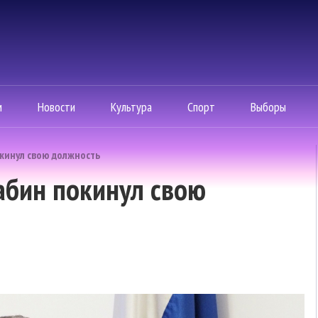
м
Новости
Культура
Спорт
Выборы
кинул свою должность
абин покинул свою