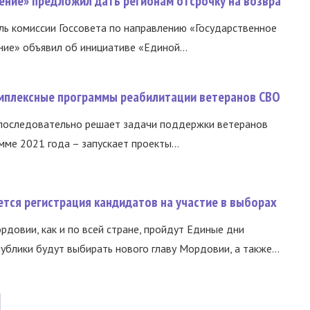
ение» предложил дать регионам отсрочку на возвра
ь комиссии Госсовета по направлению «Государственное
ние» объявил об инициативе «Единой...
омплексные программы реабилитации ветеранов СВО
 последовательно решает задачи поддержки ветеранов
ме 2021 года – запускает проекты...
тся регистрация кандидатов на участие в выборах
ордовии, как и по всей стране, пройдут Единые дни
ублики будут выбирать нового главу Мордовии, а также...