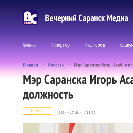
Вечерний Саранск Mедиа
Главная
Репортер
Наш город
Социу
Главная
Новости
Мэр Саранска Игорь Асабин по
Мэр Саранска Игорь Ас
должность
Новости
2024 / 17 Июля / 11:39