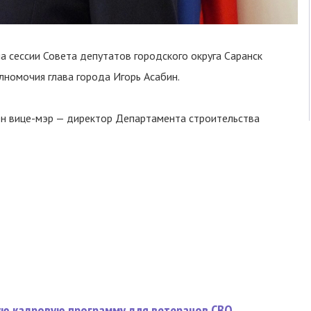
 сессии Совета депутатов городского округа Саранск
номочия глава города Игорь Асабин.
н вице-мэр — директор Департамента строительства
вую кадровую программу для ветеранов СВО