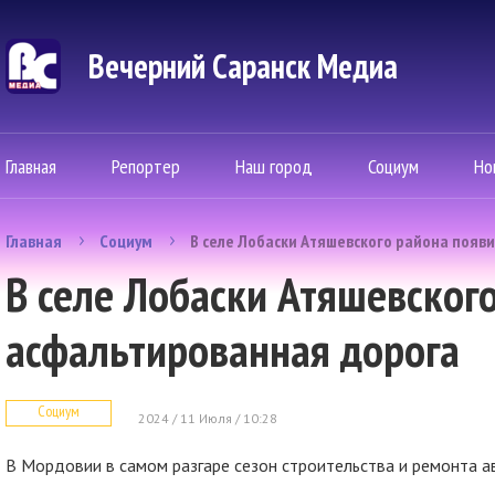
Вечерний Саранск Mедиа
Главная
Репортер
Наш город
Социум
Но
Главная
Социум
В селе Лобаски Атяшевского района появ
В селе Лобаски Атяшевског
асфальтированная дорога
Социум
2024 / 11 Июля / 10:28
В Мордовии в самом разгаре сезон строительства и ремонта 