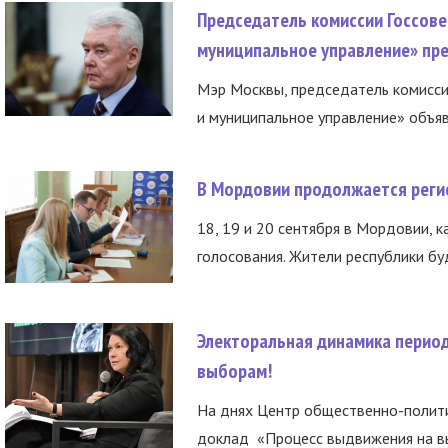
Председатель комиссии Госсове
муниципальное управление» пре
Мэр Москвы, председатель комисси
и муниципальное управление» объяв
В Мордовии продолжается регис
18, 19 и 20 сентября в Мордовии, к
голосования. Жители республики буд
Электоральная динамика период
выборам!
На днях Центр общественно-полити
доклад «Процесс выдвижения на вы