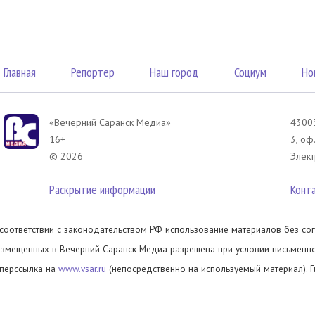
Главная
Репортер
Наш город
Социум
Но
«Вечерний Саранск Mедиа»
43003
16+
3, оф
© 2026
Элект
Раскрытие информации
Конт
 соответствии с законодательством РФ использование материалов без сог
азмещенных в Вечерний Саранск Медиа разрешена при условии письменног
иперссылка на
www.vsar.ru
(непосредственно на используемый материал). 
елефону
+7 (905) 009-12-17
, или по электронному адресу
opo@ntm13.ru
.