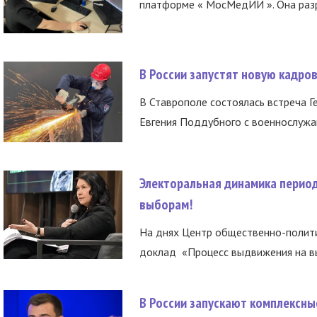
платформе « МосМедИИ ». Она разр
В России запустят новую кадро
В Ставрополе состоялась встреча Г
Евгения Поддубного с военнослужащ
Электоральная динамика период
выборам!
На днях Центр общественно-полити
доклад «Процесс выдвижения на вы
В России запускают комплексн