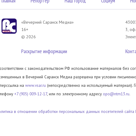
Главная
Репортер
Наш город
Социум
Но
«Вечерний Саранск Mедиа»
43003
16+
3, оф
© 2026
Элект
Раскрытие информации
Конт
 соответствии с законодательством РФ использование материалов без сог
азмещенных в Вечерний Саранск Медиа разрешена при условии письменног
иперссылка на
www.vsar.ru
(непосредственно на используемый материал). 
елефону
+7 (905) 009-12-17
, или по электронному адресу
opo@ntm13.ru
.
олитика в отношении обработки персональных данных посетителей сайта