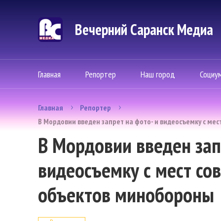
Вечерний Саранск Mедиа
Главная
Репортер
Наш город
Социу
Главная
Репортер
В Мордовии введен запрет на фото- и видеосъемку с ме
В Мордовии введен зап
видеосъемку с мест со
объектов минобороны