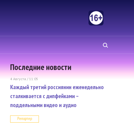
Последние новости
4 Августа / 11:05
Каждый третий россиянин еженедельно
сталкивается с дипфейками –
поддельными видео и аудио
Репортер