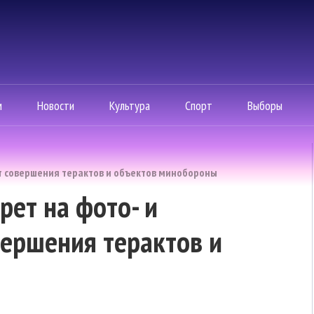
м
Новости
Культура
Спорт
Выборы
ст совершения терактов и объектов минобороны
рет на фото- и
вершения терактов и