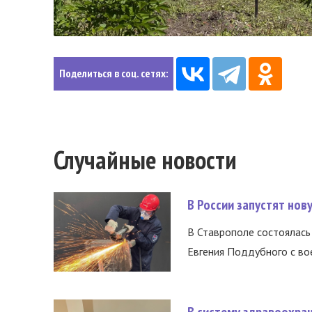
Поделиться в соц. сетях:
Случайные новости
В России запустят но
В Ставрополе состоялась 
Евгения Поддубного с во
В систему здравоохра