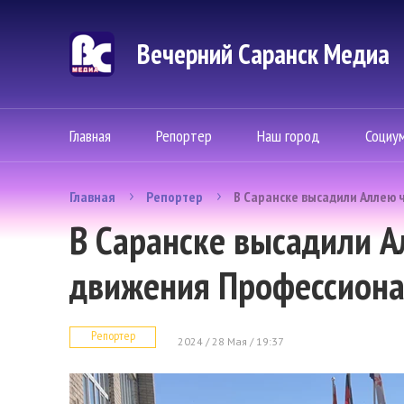
Вечерний Саранск Mедиа
Главная
Репортер
Наш город
Социу
Главная
Репортер
В Саранске высадили Аллею
В Саранске высадили 
движения Профессион
Репортер
2024 / 28 Мая / 19:37