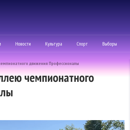
м
Новости
Культура
Спорт
Выборы
 чемпионатного движения Профессионалы
Аллею чемпионатного
алы