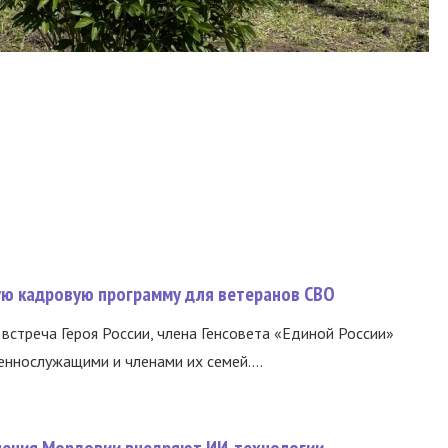
вую кадровую программу для ветеранов СВО
встреча Героя России, члена Генсовета «Единой России»
еннослужащими и членами их семей....
нения Мордовии внедряют ИИ-технологии