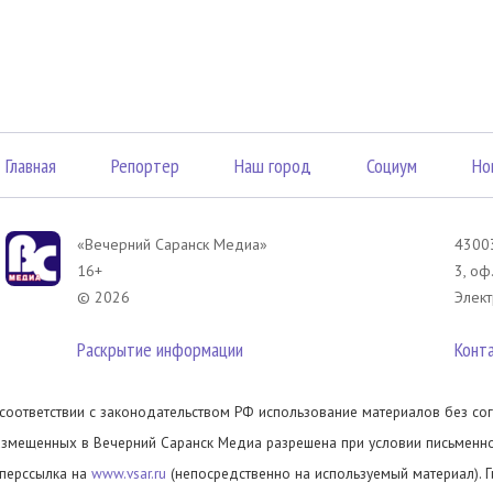
Главная
Репортер
Наш город
Социум
Но
«Вечерний Саранск Mедиа»
43003
16+
3, оф
© 2026
Элект
Раскрытие информации
Конт
 соответствии с законодательством РФ использование материалов без сог
азмещенных в Вечерний Саранск Медиа разрешена при условии письменног
иперссылка на
www.vsar.ru
(непосредственно на используемый материал). 