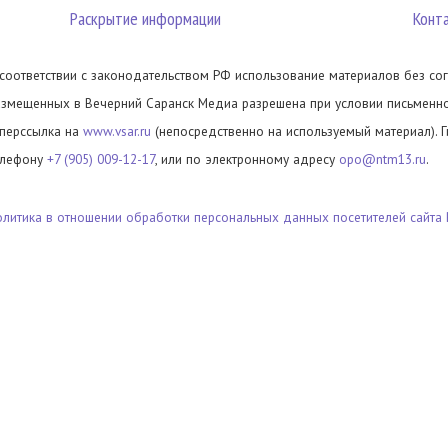
Раскрытие информации
Конт
 соответствии с законодательством РФ использование материалов без сог
азмещенных в Вечерний Саранск Медиа разрешена при условии письменног
иперссылка на
www.vsar.ru
(непосредственно на используемый материал). 
елефону
+7 (905) 009-12-17
, или по электронному адресу
opo@ntm13.ru
.
олитика в отношении обработки персональных данных посетителей сайта