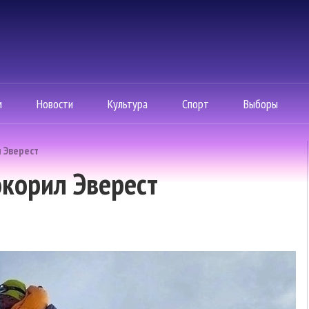
м
Новости
Культура
Спорт
Выборы
 Эверест
корил Эверест