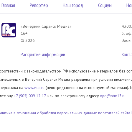
Главная
Репортер
Наш город
Социум
Но
«Вечерний Саранск Mедиа»
43003
16+
3, оф
© 2026
Элект
Раскрытие информации
Конт
 соответствии с законодательством РФ использование материалов без сог
азмещенных в Вечерний Саранск Медиа разрешена при условии письменног
иперссылка на
www.vsar.ru
(непосредственно на используемый материал). 
елефону
+7 (905) 009-12-17
, или по электронному адресу
opo@ntm13.ru
.
олитика в отношении обработки персональных данных посетителей сайта