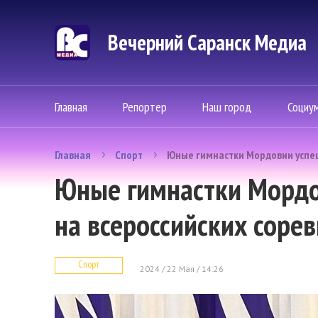
Вечерний Саранск Mедиа
Главная
Репортер
Наш город
Социу
Главная
Спорт
Юные гимнастки Мордовии успеш
Юные гимнастки Мордо
на всероссийских соре
Спорт
2024 / 22 Мая / 14:26