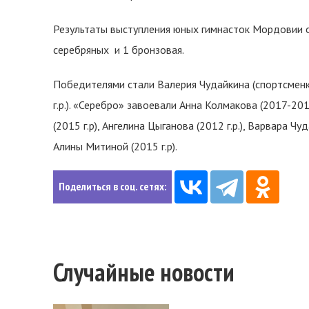
Результаты выступления юных гимнасток Мордовии о
серебряных и 1 бронзовая.
Победителями стали Валерия Чудайкина (спортсменки
г.р.). «Серебро» завоевали Анна Колмакова (2017-2018
(2015 г.р), Ангелина Цыганова (2012 г.р.), Варвара Чу
Алины Митиной (2015 г.р).
Поделиться в соц. сетях:
Случайные новости