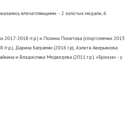
казались впечатляющими - 2 золотых медали, 6
 2017-2018 гг.р.) и Полина Понятова (спортсменки 2013
 гг.р.), Дарина Баграмян (2016 г.р), Аэлита Аверьянова
дайкина и Владислава Медведева (2011 г.р.). «Бронза» - у