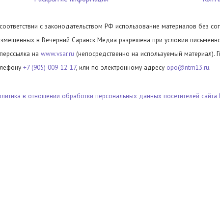
 соответствии с законодательством РФ использование материалов без сог
азмещенных в Вечерний Саранск Медиа разрешена при условии письменног
иперссылка на
www.vsar.ru
(непосредственно на используемый материал). 
елефону
+7 (905) 009-12-17
, или по электронному адресу
opo@ntm13.ru
.
олитика в отношении обработки персональных данных посетителей сайта