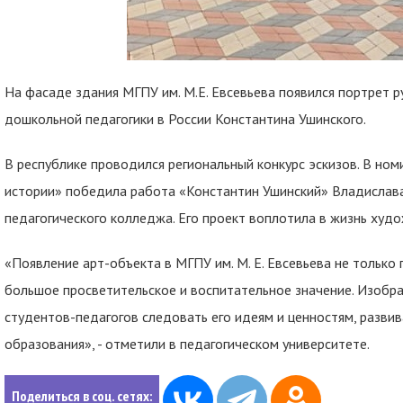
На фасаде здания МГПУ им. М.Е. Евсевьева появился портрет р
дошкольной педагогики в России Константина Ушинского.
В республике проводился региональный конкурс эскизов. В но
истории» победила работа «Константин Ушинский» Владислава
педагогического колледжа. Его проект воплотила в жизнь худ
«Появление арт-объекта в МГПУ им. М. Е. Евсевьева не только 
большое просветительское и воспитательное значение. Изоб
студентов-педагогов следовать его идеям и ценностям, разви
образования», - отметили в педагогическом университете.
Поделиться в соц. сетях: