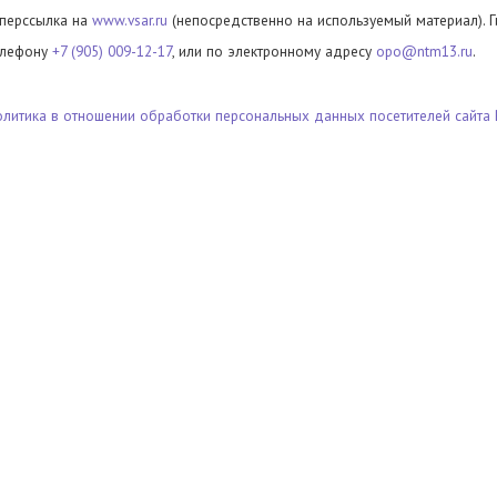
иперссылка на
www.vsar.ru
(непосредственно на используемый материал). 
елефону
+7 (905) 009-12-17
, или по электронному адресу
opo@ntm13.ru
.
олитика в отношении обработки персональных данных посетителей сайта