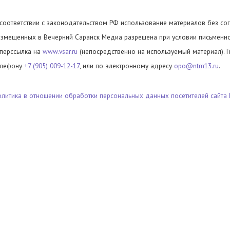
 соответствии с законодательством РФ использование материалов без сог
азмещенных в Вечерний Саранск Медиа разрешена при условии письменног
иперссылка на
www.vsar.ru
(непосредственно на используемый материал). 
елефону
+7 (905) 009-12-17
, или по электронному адресу
opo@ntm13.ru
.
олитика в отношении обработки персональных данных посетителей сайта