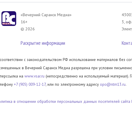
«Вечерний Саранск Mедиа»
43003
16+
3, оф
© 2026
Элект
Раскрытие информации
Конт
 соответствии с законодательством РФ использование материалов без сог
азмещенных в Вечерний Саранск Медиа разрешена при условии письменног
иперссылка на
www.vsar.ru
(непосредственно на используемый материал). 
елефону
+7 (905) 009-12-17
, или по электронному адресу
opo@ntm13.ru
.
олитика в отношении обработки персональных данных посетителей сайта