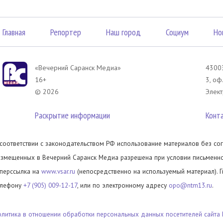
Главная
Репортер
Наш город
Социум
Но
«Вечерний Саранск Mедиа»
43003
16+
3, оф
© 2026
Элект
Раскрытие информации
Конт
 соответствии с законодательством РФ использование материалов без сог
азмещенных в Вечерний Саранск Медиа разрешена при условии письменног
иперссылка на
www.vsar.ru
(непосредственно на используемый материал). 
елефону
+7 (905) 009-12-17
, или по электронному адресу
opo@ntm13.ru
.
олитика в отношении обработки персональных данных посетителей сайта