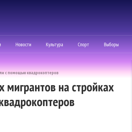
м
Новости
Культура
Спорт
Выборы
яли с помощью квадрокоптеров
х мигрантов на стройках
квадрокоптеров