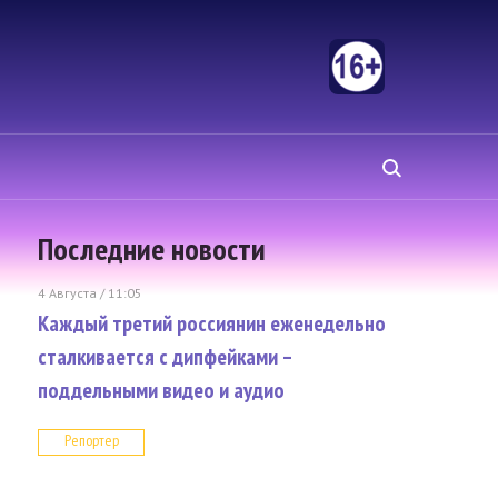
Последние новости
4 Августа / 11:05
Каждый третий россиянин еженедельно
сталкивается с дипфейками –
поддельными видео и аудио
Репортер