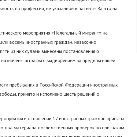
ость по профессии, не указанной в патенте. За это на
ктического мероприятия «Нелегальный мигрант» на
или восемь иностранных граждан, незаконно
пяти из них судами вынесены постановления о
и назначены штрафы с выдворением за пределы нашей
сти пребывания в Российской Федерации иностранных
вободы, принято и исполнено шесть решений о
ероприятия в отношении 17 иностранных граждан приняты
ано два материала доследственных проверок по признакам
о одно уголовное дело за фиктивную постановку на учет