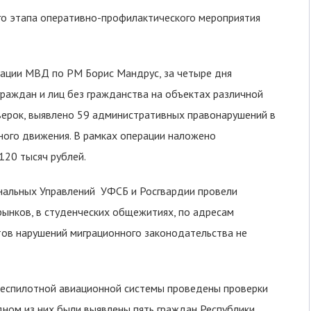
го этапа оперативно-профилактического мероприятия
рации МВД по РМ Борис Мандрус, за четыре дня
раждан и лиц без гражданства на объектах различной
ерок, выявлено 59 административных правонарушений в
жного движения. В рамках операции наложено
20 тысяч рублей.
ональных Управлений УФСБ и Росгвардии провели
рынков, в студенческих общежитиях, по адресам
тов нарушений миграционного законодательства не
беспилотной авиационной системы проведены проверки
дном из них были выявлены пять граждан Республики