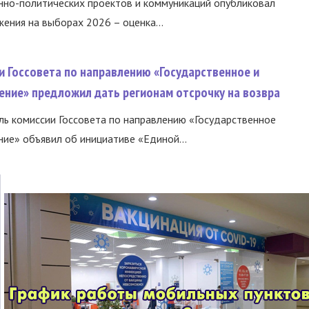
нно-политических проектов и коммуникаций опубликовал
ния на выборах 2026 – оценка...
и Госсовета по направлению «Государственное и
ение» предложил дать регионам отсрочку на возвра
ь комиссии Госсовета по направлению «Государственное
ние» объявил об инициативе «Единой...