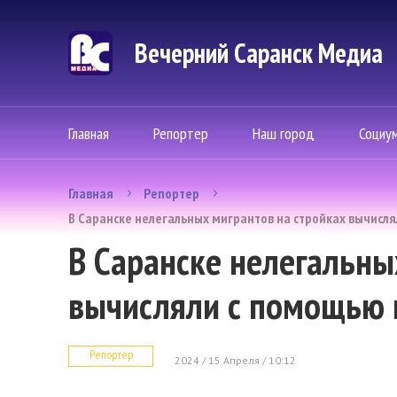
Вечерний Саранск Mедиа
Главная
Репортер
Наш город
Социу
Главная
Репортер
В Саранске нелегальных мигрантов на стройках вычисл
В Саранске нелегальны
вычисляли с помощью 
Репортер
2024 / 15 Апреля / 10:12