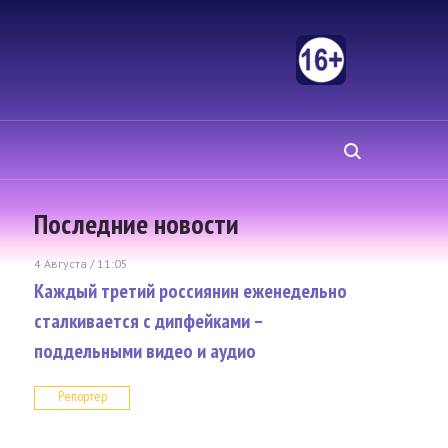
Последние новости
4 Августа / 11:05
Каждый третий россиянин еженедельно
сталкивается с дипфейками –
поддельными видео и аудио
Репортер