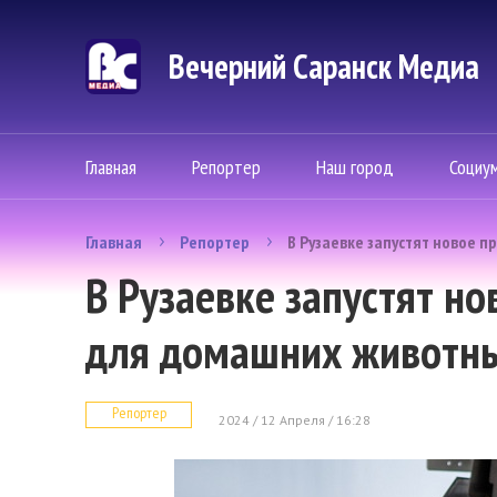
Вечерний Саранск Mедиа
Главная
Репортер
Наш город
Социу
Главная
Репортер
В Рузаевке запустят новое 
В Рузаевке запустят н
для домашних животн
Репортер
2024 / 12 Апреля / 16:28