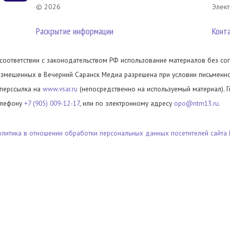
© 2026
Элект
Раскрытие информации
Конт
 соответствии с законодательством РФ использование материалов без сог
азмещенных в Вечерний Саранск Медиа разрешена при условии письменног
иперссылка на
www.vsar.ru
(непосредственно на используемый материал). 
елефону
+7 (905) 009-12-17
, или по электронному адресу
opo@ntm13.ru
.
олитика в отношении обработки персональных данных посетителей сайта