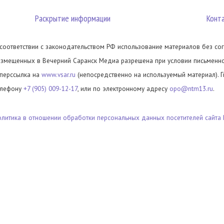
Раскрытие информации
Конт
 соответствии с законодательством РФ использование материалов без сог
азмещенных в Вечерний Саранск Медиа разрешена при условии письменног
иперссылка на
www.vsar.ru
(непосредственно на используемый материал). 
елефону
+7 (905) 009-12-17
, или по электронному адресу
opo@ntm13.ru
.
олитика в отношении обработки персональных данных посетителей сайта